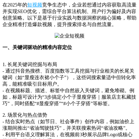
在2025年的
短视频
竞争生态中，企业若想通过内容获取高流量
并实现SEO优化，需综合平台算法机制、用户行为偏好及内容
创意策略。以下是基于行业实践与数据洞察的核心策略，帮助
企业精准打造爆款视频，提升搜索排名与自然流量。
一、关键词驱动的精准内容定位
1. 长尾关键词挖掘与布局
- 通过抖音热搜榜、百度指数等工具挖掘与行业相关的长尾关
键词（如“显瘦连衣裙小个子”），这些词搜索量适中但转化率
高，能精准吸引目标用户。
- 在视频标题、描述、标签中自然嵌入关键词，避免堆砌。例
如，标题可设计为“3步搞定小个子显瘦穿搭｜服装店主私藏技
巧”，同时搭配“#显瘦穿搭”“#小个子穿搭”等标签。
2. 场景化与热点借势
- 结合实时热点（如节日、社会事件）创作内容，例如油价上
涨期间推出“省油驾驶技巧”，并关联搜索热词“省油攻略”。
- 利用平台语义理解算法，在视频前3秒展示品牌Logo或核心