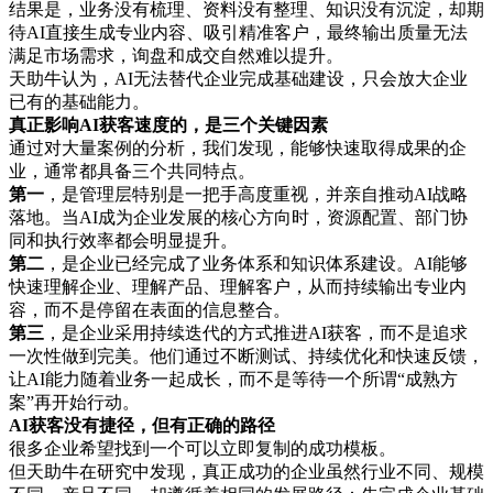
结果是，业务没有梳理、资料没有整理、知识没有沉淀，却期
待AI直接生成专业内容、吸引精准客户，最终输出质量无法
满足市场需求，询盘和成交自然难以提升。
天助牛认为，AI无法替代企业完成基础建设，只会放大企业
已有的基础能力。
真正影响AI获客速度的，是三个关键因素
通过对大量案例的分析，我们发现，能够快速取得成果的企
业，通常都具备三个共同特点。
第一
，是管理层特别是一把手高度重视，并亲自推动AI战略
落地。当AI成为企业发展的核心方向时，资源配置、部门协
同和执行效率都会明显提升。
第二
，是企业已经完成了业务体系和知识体系建设。AI能够
快速理解企业、理解产品、理解客户，从而持续输出专业内
容，而不是停留在表面的信息整合。
第三
，是企业采用持续迭代的方式推进AI获客，而不是追求
一次性做到完美。他们通过不断测试、持续优化和快速反馈，
让AI能力随着业务一起成长，而不是等待一个所谓“成熟方
案”再开始行动。
AI获客没有捷径，但有正确的路径
很多企业希望找到一个可以立即复制的成功模板。
但天助牛在研究中发现，真正成功的企业虽然行业不同、规模