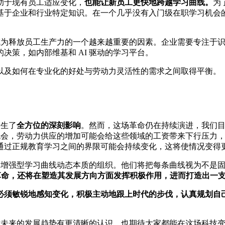
助于现有员工适应变化，
也能让新员工更快地跨越学习曲线。
为
基于企业和行业特定知识。在一个几乎没有入门级在职学习机会
会成为释放员工生产力的一个越来越重要的因素。企业需要专注于
决策，如内部维基和 AI 驱动的学习平台。
以及如何在专业化的好处与劳动力灵活性的需求之间取得平衡。
产生了
全方位的深刻影响
。然而，这场革命仍在持续演进，我们目
入机会，劳动力供应的增加可能会给这些领域的工资带来下行压力
通过正规教育学习之间的界限可能会持续变化，这将使情况变得
I 增强型学习曲线动态本质的组织。他们将把每条曲线视为不是
 革命，还将在塑造其发展方向方面发挥积极作用，进而打造出一
必须敏锐地感知变化，积极主动地跟上时代的步伐，认真规划自
家对未来的发展趋势有更清晰的认识，也期待大家都能在这场科技