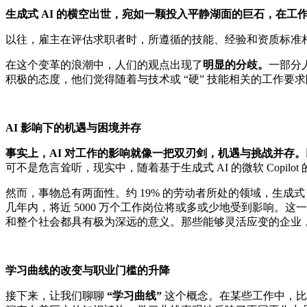
生成式 AI 的横空出世，宛如一颗投入平静湖面的巨石，在工
以往，雇主在评估求职者时，所遵循的技能、经验和资质标准相
在这个变革的浪潮中，人们的观点出现了
明显的分歧。
一部分
积极的态度，他们觉得随着与技术或 “硬” 技能相关的工作
AI 影响下的机遇与困境并存
事实上，AI 对工作的影响就像一把双刃剑，机遇与挑战并存。
可不是危言耸听，现实中，随着基于生成式 AI 的微软 Copi
然而，事物总有两面性。约 19% 的劳动者所处的领域，生成
几年内，将近 5000 万个工作岗位将或多或少地受到影响
和整个社会都具有极为深远的意义。那些能够灵活应变的企业，
学习曲线的改变与职业门槛的升降
接下来，让我们聊聊
“学习曲线”
这个概念。在某些工作中，比