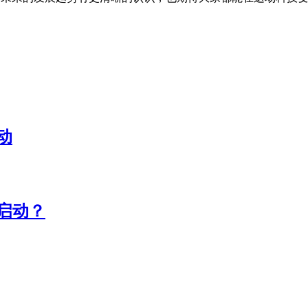
动
启动？