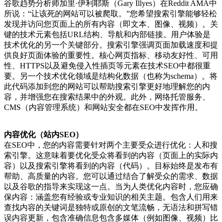
谷歌趋势分析师加里·伊利耶斯（Gary Illyes）在Reddit AMA中
所说：“让该死的网站可以被爬取。”您希望搜索引擎能够轻松
发现并访问您页面上的所有内容（即文本、图像、视频）。关
键的技术元素包括URL结构、导航和内部链接。用户体验是
技术优化的另一个关键部分。搜索引擎强调页面加载速度和提
供良好页面体验的重要性。核心网页指标、移动友好性、可用
性、HTTPS以及避免侵入性插页等元素在技术SEO中都很重
要。另一个技术优化领域是结构化数据（也称为schema）。将
此代码添加到您的网站可以帮助搜索引擎更好地理解您的内
容，并增强您在搜索结果中的外观。此外，网络托管服务、
CMS（内容管理系统）和网站安全都在SEO中发挥作用。
内容优化（站内SEO）
在SEO中，您的内容需要针对两个主要受众进行优化：人和搜
索引擎。这意味着要优化受众将看到的内容（页面上的实际内
容）以及搜索引擎将看到的内容（代码）。目标始终是发布有
帮助、高质量的内容。您可以通过结合了解受众的需求、数据
以及谷歌的指导来实现这一点。当为人类优化内容时，您应确
保内容：涵盖您有经验或专业知识的相关主题。包含人们用来
查找内容的关键词是独特或原创的文笔流畅，无语法和拼写错
误内容更新，包含准确信息包含多媒体（例如图像、视频）比