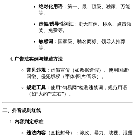
绝对化用语
：第一、最、顶级、独家、万能
等。
虚假/诱导性词汇
：史无前例、秒杀、点击领
奖、免费等。
敏感词
：国家级、驰名商标、领导人推荐
等。
广告法实例与规避方法
常见违规
：虚假宣传（如数据造假）、使用国旗/
国徽、侵犯版权（字体/图片/音乐）。
规避工具
：使用“句易网”检测违禁词，规范用语
（如“大约”“左右”）。
二、抖音规则红线
内容判定标准
违法内容
（直接封号）：涉政、暴力、歧视、泄露